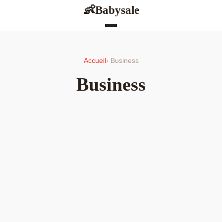
Babysale
👶
Accueil
› Business
Business